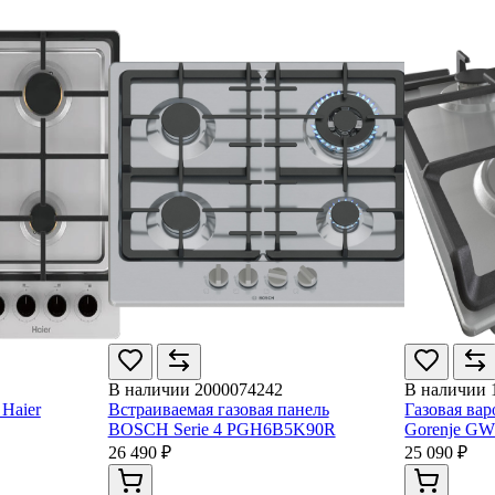
В наличии
2000074242
В наличии
 Haier
Встраиваемая газовая панель
Газовая ва
BOSCH Serie 4 PGH6B5K90R
Gorenje G
26 490 ₽
25 090 ₽