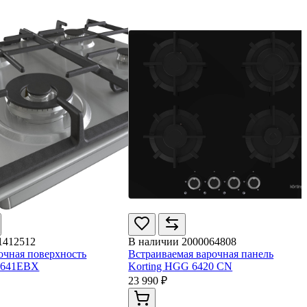
1412512
В наличии
2000064808
рочная поверхность
Встраиваемая варочная панель
W641EBX
Korting HGG 6420 CN
23 990 ₽