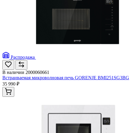
Распродажа
В наличии
2000060661
Встраиваемая микроволновая печь GORENJE BMI251SG3BG
35 990 ₽