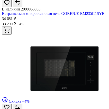
В наличии
2000065053
Встраиваемая микроволновая печь GORENJE BM235G1SYB
34 681 ₽
33 290 ₽
−4%
Скидка −4%