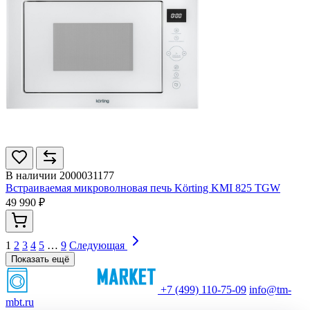
В наличии
2000031177
Встраиваемая микроволновая печь Körting KMI 825 TGW
49 990 ₽
1
2
3
4
5
…
9
Следующая
Показать ещё
+7 (499) 110-75-09
info@tm-
mbt.ru