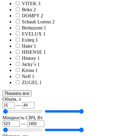
VITEK
3
Beko
2
DOMFY
2
Schaub Lorenz
2
Bertazzoni
1
EVELUX
1
Exiteq
1
Haier
1
HISENSE
1
History
1
Jacky`s
1
Krona
1
Neff
1
ZUGEL
1
Показать все
Объём, л
—
Мощность СВЧ, Вт
—