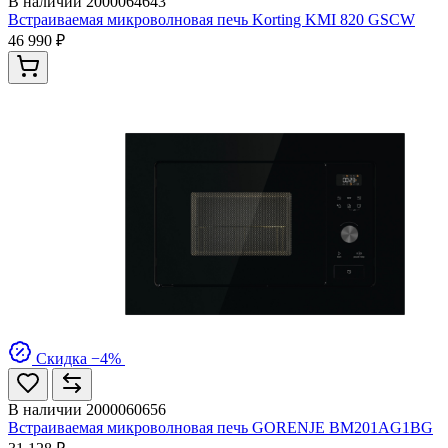
В наличии
2000064643
Встраиваемая микроволновая печь Korting KMI 820 GSCW
46 990 ₽
Скидка −4%
В наличии
2000060656
Встраиваемая микроволновая печь GORENJE BM201AG1BG