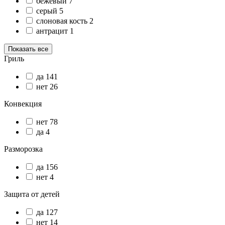
бежевый
7
серый
5
слоновая кость
2
антрацит
1
Показать все
Гриль
да
141
нет
26
Конвекция
нет
78
да
4
Разморозка
да
156
нет
4
Защита от детей
да
127
нет
14