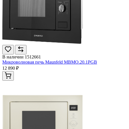
В наличии
1512661
Микроволновая печь Maunfeld MBMO.20.1PGB
12 890 ₽