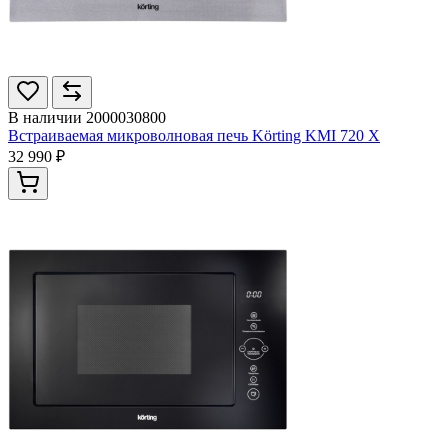
В наличии
2000030800
Встраиваемая микроволновая печь Körting KMI 720 X
32 990 ₽