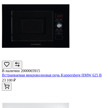
В наличии
2000065915
Встраиваемая микроволновая печь Kuppersberg HMW 625 B
23 100 ₽