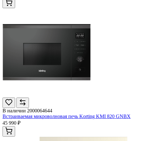
В наличии
2000064644
Встраиваемая микроволновая печь Korting KMI 820 GNBX
45 990 ₽