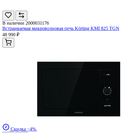
В наличии
2000031176
Встраиваемая микроволновая печь Körting KMI 825 TGN
48 990 ₽
Скидка −4%