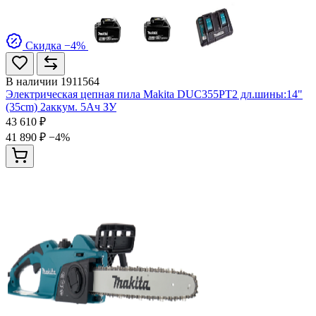
Скидка −4%
В наличии
1911564
Электрическая цепная пила Makita DUC355PT2 дл.шины:14"
(35cm) 2аккум. 5Ач ЗУ
43 610 ₽
41 890 ₽
−4%