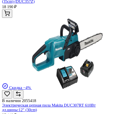
(35cm) (DUC357Z)
18 190 ₽
Скидка −4%
В наличии
2055418
Электрическая цепная пила Makita DUC307RT 610Вт
дл.шины:12" (30cm)