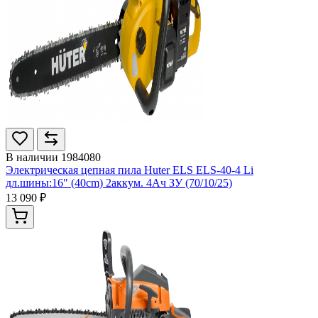
В наличии
1984080
Электрическая цепная пила Huter ELS ELS-40-4 Li
дл.шины:16" (40cm) 2аккум. 4Ач ЗУ (70/10/25)
13 090 ₽