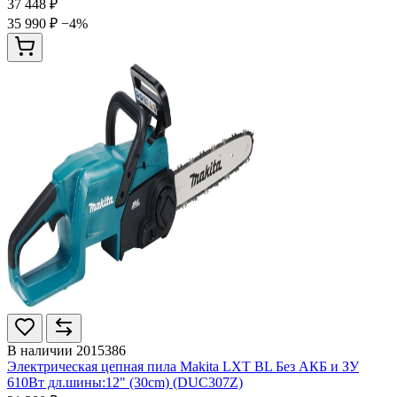
37 448 ₽
35 990 ₽
−4%
В наличии
2015386
Электрическая цепная пила Makita LXT BL Без АКБ и ЗУ
610Вт дл.шины:12" (30cm) (DUC307Z)