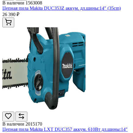
В наличии
1563008
Цепная пила Makita DUC353Z аккум. дл.шины:14" (35cm)
26 390 ₽
В наличии
2015170
Цепная пила Makita LXT DUC357 аккум. 610Вт дл.шины:14"