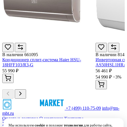
В наличии
661095
В наличии
8145
Кондиционер сплит-система Haier HSU-
Инверторная сп
18HFF103/R3-G
AS50HSL1HRA
55 990 ₽
56 461 ₽
54 990 ₽
−3%
+7 (499) 110-75-09
info@tm-
mbt.ru
Оплата и доставка
О компании
Контакты
Условия использования сайта
Политика обработки
Мы используем
cookie
и похожие
технологии
для работы сайта,