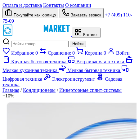
Оплата и доставка
Контакты
О компании
+7 (499) 110-
Покупайте как юрлицо
Заказать звонок
75-09
Каталог
Найти
Избранное
0
Сравнение
0
Корзина
0
Войти
Крупная бытовая техника
Встраиваемая техника
Мелкая кухонная техника
Мелкая бытовая техника
Цифровая техника
Электроинструмент
Садовая
техника
Главная
/
Кондиционеры
/
Инверторные сплит-системы
−10%