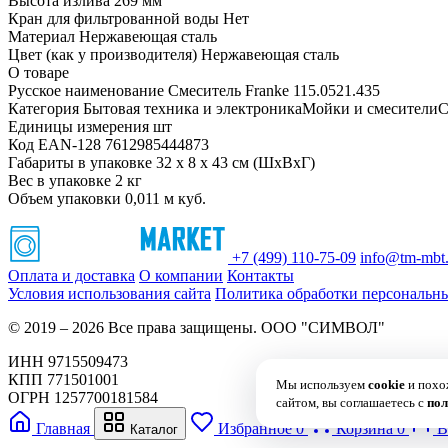
Высота излива 269 мм
Кран для фильтрованной воды Нет
Материал Нержавеющая сталь
Цвет (как у производителя) Нержавеющая сталь
О товаре
Русское наименование Смеситель Franke 115.0521.435
Категория Бытовая техника и электроникаМойки и смесители
Единицы измерения шт
Код EAN-128 7612985444873
Габариты в упаковке 32 x 8 x 43 см (ШхВхГ)
Вес в упаковке 2 кг
Объем упаковки 0,011 м куб.
+7 (499) 110-75-09
info@tm-mbt.
Оплата и доставка
О компании
Контакты
Условия использования сайта
Политика обработки персональн
© 2019 – 2026 Все права защищены. ООО "СИМВОЛ"
ИНН 9715509473
КПП 771501001
Мы используем
cookie
и пох
ОГРН 1257700181584
сайтом, вы соглашаетесь с
пол
Главная
Избранное
0
Корзина
0
В
Каталог