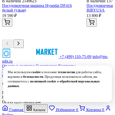
В наличии
2149623
В наличии
1371
Посудомоечная машина Hyundai DF416
Посудомоечная
белый (узкая)
BIRYUSA
19 590 ₽
13 890 ₽
+7 (499) 110-75-09
info@tm-
mbt.ru
Оплата и доставка
О компании
Контакты
Условия использования сайта
Политика обработки
Мы используем
cookie
и похожие
технологии
для работы сайта,
персональных данных
Политика в отношении файлов Cookie
корзины и
безопасности
. Продолжая пользоваться сайтом, вы
соглашаетесь с
политикой cookie
и
обработкой персональных
© 2019 – 2026 Все права защищены. ООО "СИМВОЛ"
данных
.
ИНН 9715509473
Принять
КПП 771501001
ОГРН 1257700181584
Главная
Избранное
0
Корзина
0
Каталог
Войти