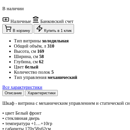
В наличии
Наличные
Банковский счет
В корзину
Купить в 1 клик
Тип витрины
холодильная
Общий объём, л
310
Высота, см
169
Ширина, см
58
Глубина, см
62
Цвет
белый
Количество полок
5
Тип управления
механический
Все характеристики
Описание
Характеристики
Шкаф - витрина с механическим управлением и статической с
• цвет Белый фронт
• стеклянная дверь
• температура +1…+10гр
• габариты 170х58х62см