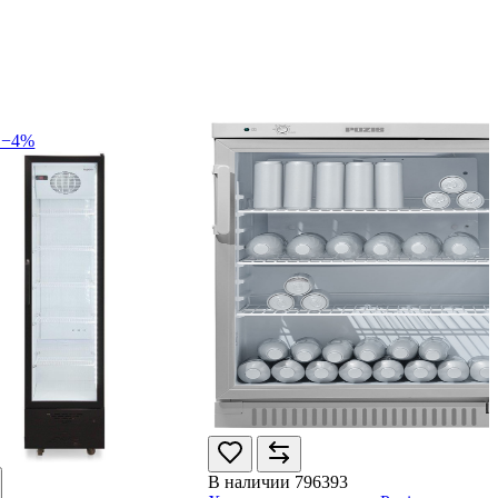
 −4%
В наличии
796393