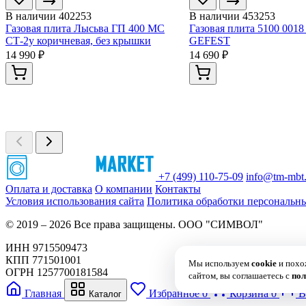
В наличии
402253
В наличии
453253
Газовая плита Лысьва ГП 400 МС
Газовая плита 5100 0018
СТ-2у коричневая, без крышки
GEFEST
14 990 ₽
14 690 ₽
+7 (499) 110-75-09
info@tm-mbt.
Оплата и доставка
О компании
Контакты
Условия использования сайта
Политика обработки персональн
© 2019 – 2026 Все права защищены. ООО "СИМВОЛ"
ИНН 9715509473
КПП 771501001
Мы используем
cookie
и пох
ОГРН 1257700181584
сайтом, вы соглашаетесь с
пол
Главная
Избранное
0
Корзина
0
В
Каталог