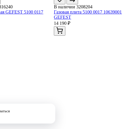
816240
В наличии
3208204
вая GEFEST 5100 0117
Газовая плита 5100 0017 10639001
GEFEST
14 190 ₽
ваться
Принять