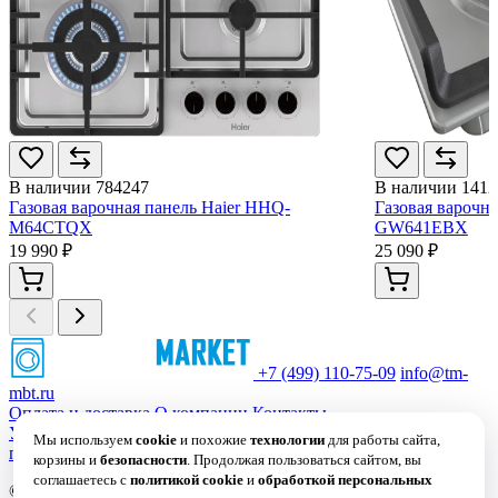
В наличии
784247
В наличии
1412
Газовая варочная панель Haier HHQ-
Газовая варочна
M64CTQX
GW641EBX
19 990 ₽
25 090 ₽
+7 (499) 110-75-09
info@tm-
mbt.ru
Оплата и доставка
О компании
Контакты
Условия использования сайта
Политика обработки
Мы используем
cookie
и похожие
технологии
для работы сайта,
персональных данных
Политика в отношении файлов Cookie
корзины и
безопасности
. Продолжая пользоваться сайтом, вы
соглашаетесь с
политикой cookie
и
обработкой персональных
© 2019 – 2026 Все права защищены. ООО "СИМВОЛ"