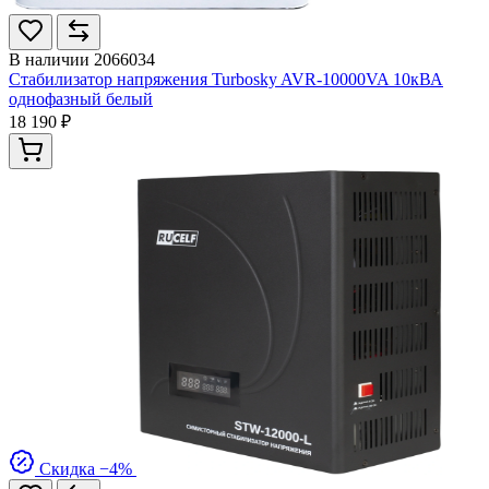
В наличии
2066034
Стабилизатор напряжения Turbosky AVR-10000VA 10кВА
однофазный белый
18 190 ₽
Скидка −4%