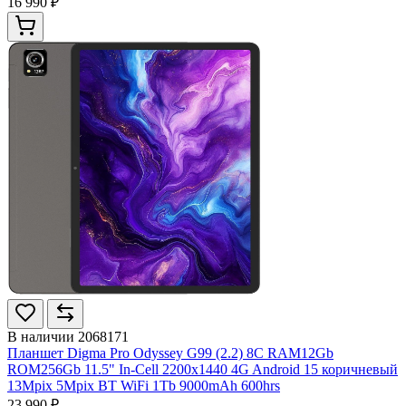
16 990 ₽
В наличии
2068171
Планшет Digma Pro Odyssey G99 (2.2) 8C RAM12Gb
ROM256Gb 11.5" In-Cell 2200x1440 4G Android 15 коричневый
13Mpix 5Mpix BT WiFi 1Tb 9000mAh 600hrs
23 990 ₽