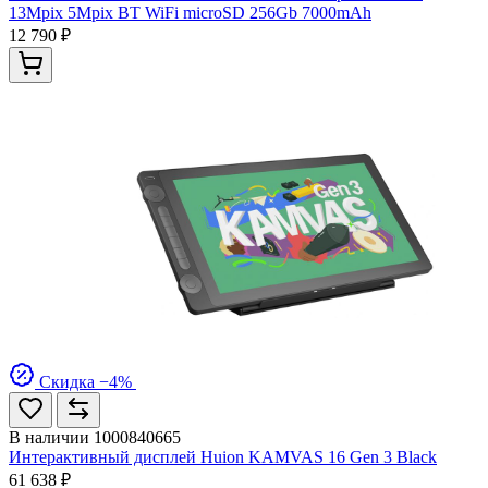
13Mpix 5Mpix BT WiFi microSD 256Gb 7000mAh
12 790 ₽
Скидка −4%
В наличии
1000840665
Интерактивный дисплей Huion KAMVAS 16 Gen 3 Black
61 638 ₽