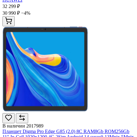
32 299 ₽
30 990 ₽
−4%
В наличии
2017989
Планшет Digma Pro Edge G85 (2.0) 8C RAM8Gb ROM256Gb
11" In-Cell 1920x1200 4G 2Sim Android 14 синий 13Mpix 5Mpix