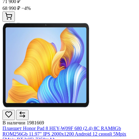
71 900 ₽
68 990 ₽
−4%
В наличии
1981669
Планшет Honor Pad 8 HEY-W09F 680 (2.4) 8C RAM8Gb
ROM256Gb 11.97" IPS 2000x1200 Android 12 синий 5Mpix