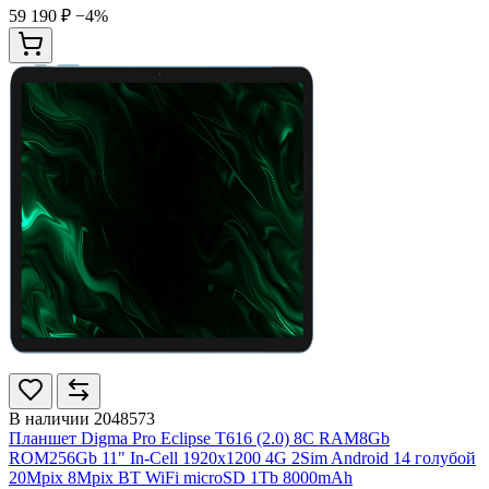
59 190 ₽
−4%
В наличии
2048573
Планшет Digma Pro Eclipse T616 (2.0) 8C RAM8Gb
ROM256Gb 11" In-Cell 1920x1200 4G 2Sim Android 14 голубой
20Mpix 8Mpix BT WiFi microSD 1Tb 8000mAh