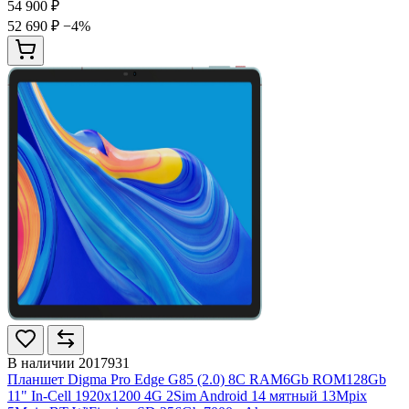
54 900 ₽
52 690 ₽
−4%
В наличии
2017931
Планшет Digma Pro Edge G85 (2.0) 8C RAM6Gb ROM128Gb
11" In-Cell 1920x1200 4G 2Sim Android 14 мятный 13Mpix