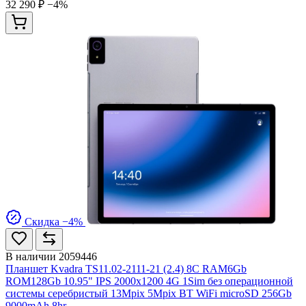
32 290 ₽
−4%
Скидка −4%
В наличии
2059446
Планшет Kvadra TS11.02-2111-21 (2.4) 8C RAM6Gb
ROM128Gb 10.95" IPS 2000x1200 4G 1Sim без операционной
системы серебристый 13Mpix 5Mpix BT WiFi microSD 256Gb
9000mAh 8hr