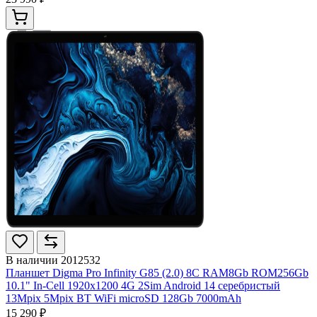
В наличии
2012532
Планшет Digma Pro Infinity G85 (2.0) 8C RAM8Gb ROM256Gb
10.1" In-Cell 1920x1200 4G 2Sim Android 14 серебристый
13Mpix 5Mpix BT WiFi microSD 128Gb 7000mAh
15 290 ₽