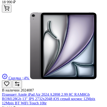
18 990 ₽
Скидка −4%
В наличии
2024087
Планшет Apple iPad Air 2024 A2898 2.99 8C RAM8Gb
ROM128Gb 13" IPS 2732x2048 iOS серый космос 12Mpix
12Mpix BT WiFi Touch 10hr