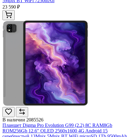
5Mpix BT WiFi 7250mAh
23 590 ₽
В наличии
2085526
Планшет Digma Pro Evolution G99 (2.2) 8C RAM8Gb
ROM256Gb 12.6" OLED 2560x1600 4G Android 15
серебристый 13Mpix 5Mpix BT WiFi microSD 1Tb 9500mAh