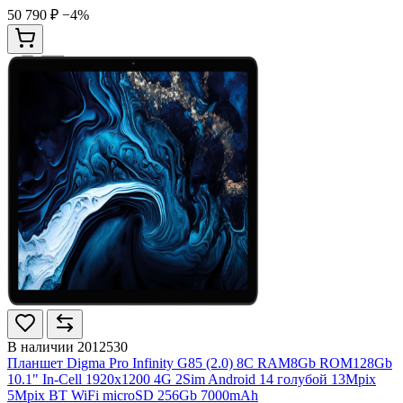
50 790 ₽
−4%
В наличии
2012530
Планшет Digma Pro Infinity G85 (2.0) 8C RAM8Gb ROM128Gb
10.1" In-Cell 1920x1200 4G 2Sim Android 14 голубой 13Mpix
5Mpix BT WiFi microSD 256Gb 7000mAh